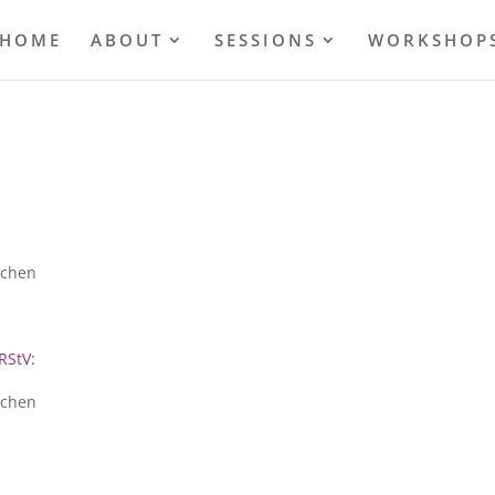
HOME
ABOUT
SESSIONS
WORKSHOP
nchen
RStV:
nchen